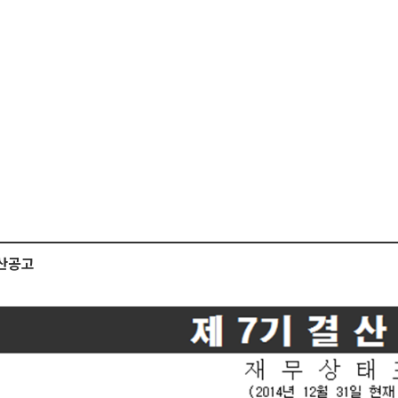
교과서
두클래스
인사제도
참고서
동아출판
복지제도
인쇄
T동아
채용
경영
결산공고