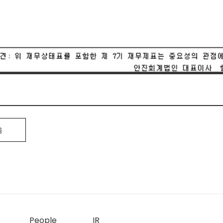
음
People
IR