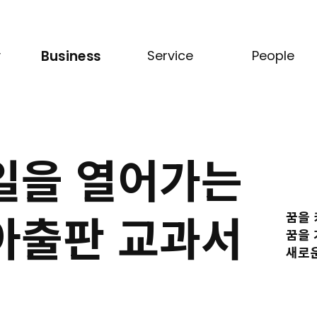
y
Service
People
Business
교과서
두클래스
인사제도
참고서
동아출판
복지제도
인쇄
T동아
채용
일을 열어가는
경영
아출판 교과서
꿈을 
꿈을 
새로